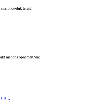
o snel mogelijk terug.
takt met ons opnemen via:
e
F.A.Q
.