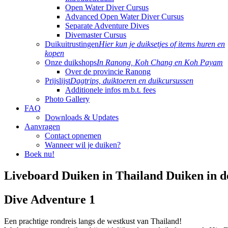
Open Water Diver Cursus
Advanced Open Water Diver Cursus
Separate Adventure Dives
Divemaster Cursus
Duikuitrustingen
Hier kun je duiksetjes of items huren en
kopen
Onze duikshops
In Ranong, Koh Chang en Koh Payam
Over de provincie Ranong
Prijslijst
Dagtrips, duiktoeren en duikcursussen
Additionele infos m.b.t. fees
Photo Gallery
FAQ
Downloads & Updates
Aanvragen
Contact opnemen
Wanneer wil je duiken?
Boek nu!
Liveboard Duiken in Thailand
Duiken in 
Dive Adventure 1
Een prachtige rondreis langs de westkust van Thailand!