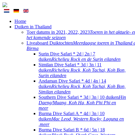
Home
Duiken in Thailand
Toer datums in 2021, 2022, 2023
Toeren in het aktuele- e
het komende seizoen
Liveaboard Duiktochten
Meerdaagse toeren in Thailand 
Birma
Surin Dive Safari * 2d | 2n | 7
duiken
Richelieu Rock en de Surin eilanden
Similan Dive Safari * 3d | 3n | 11
duiken
Richelieu Rock, Koh Tachai, Koh Bon,
Surin eilanden
Andaman Dive Safari * 4d | 4n | 14
duiken
Richelieu Rock, Koh Tachai, Koh Bon,
Similan eilanden
Southern Dive Safari * 3d | 3n | 10 duiken
Hin
Daeng/Muang, Koh Ha, Koh Phi Phi en
meer
Burma Dive Safari A * 4d | 3n | 10
duiken
Mac Leod, Western Rocky, Laguna en
,meer
Burma Dive Safari B * 6d | 5n | 18