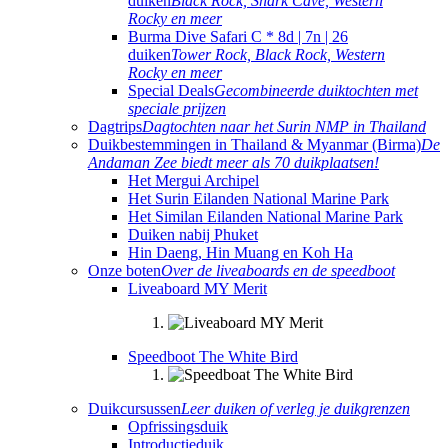
duiken
Black Rock, Shark Cave, Western
Rocky en meer
Burma Dive Safari C * 8d | 7n | 26
duiken
Tower Rock, Black Rock, Western
Rocky en meer
Special Deals
Gecombineerde duiktochten met
speciale prijzen
Dagtrips
Dagtochten naar het Surin NMP in Thailand
Duikbestemmingen in Thailand & Myanmar (Birma)
De
Andaman Zee biedt meer als 70 duikplaatsen!
Het Mergui Archipel
Het Surin Eilanden National Marine Park
Het Similan Eilanden National Marine Park
Duiken nabij Phuket
Hin Daeng, Hin Muang en Koh Ha
Onze boten
Over de liveaboards en de speedboot
Liveaboard MY Merit
Speedboot The White Bird
Duikcursussen
Leer duiken of verleg je duikgrenzen
Opfrissingsduik
Introductieduik