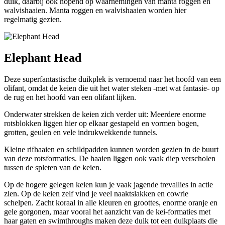
duik, daarbij ook hopend op waarnemingen van manta roggen en
walvishaaien. Manta roggen en walvishaaien worden hier
regelmatig gezien.
Elephant Head
Deze superfantastische duikplek is vernoemd naar het hoofd van een
olifant, omdat de keien die uit het water steken -met wat fantasie- op
de rug en het hoofd van een olifant lijken.
Onderwater strekken de keien zich verder uit: Meerdere enorme
rotsblokken liggen hier op elkaar gestapeld en vormen bogen,
grotten, geulen en vele indrukwekkende tunnels.
Kleine rifhaaien en schildpadden kunnen worden gezien in de buurt
van deze rotsformaties. De haaien liggen ook vaak diep verscholen
tussen de spleten van de keien.
Op de hogere gelegen keien kun je vaak jagende trevallies in actie
zien. Op de keien zelf vind je veel naaktslakken en cowrie
schelpen. Zacht koraal in alle kleuren en groottes, enorme oranje en
gele gorgonen, maar vooral het aanzicht van de kei-formaties met
haar gaten en swimthroughs maken deze duik tot een duikplaats die