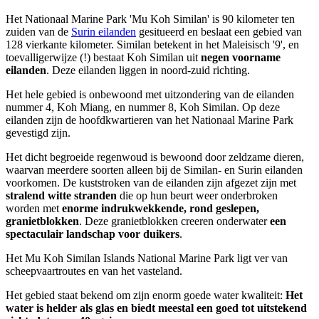
Het Nationaal Marine Park 'Mu Koh Similan' is 90 kilometer ten
zuiden van de
Surin eilanden
gesitueerd en beslaat een gebied van
128 vierkante kilometer. Similan betekent in het Maleisisch '9', en
toevalligerwijze (!) bestaat Koh Similan uit
negen voorname
eilanden
. Deze eilanden liggen in noord-zuid richting.
Het hele gebied is onbewoond met uitzondering van de eilanden
nummer 4, Koh Miang, en nummer 8, Koh Similan. Op deze
eilanden zijn de hoofdkwartieren van het Nationaal Marine Park
gevestigd zijn.
Het dicht begroeide regenwoud is bewoond door zeldzame dieren,
waarvan meerdere soorten alleen bij de Similan- en Surin eilanden
voorkomen. De kuststroken van de eilanden zijn afgezet zijn met
stralend witte stranden
die op hun beurt weer onderbroken
worden met
enorme indrukwekkende, rond geslepen,
granietblokken
. Deze granietblokken creeren onderwater
een
spectaculair landschap voor duikers
.
Het Mu Koh Similan Islands National Marine Park ligt ver van
scheepvaartroutes en van het vasteland.
Het gebied staat bekend om zijn enorm goede water kwaliteit:
Het
water is helder als glas en biedt meestal een goed tot uitstekend