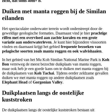
zicht, dat soms 40m+ is
.
Duiken met manta roggen bij de Similan
eilanden
Het spectaculaire onderwater terrein wordt onderstreept door de
geweldige geologische formaties. Daarnaast vind je hier
prachtige
riffen met een overvloed aan zachte koralen en een grote
variatie aan onderwaterleven
. Je kunt hier bijzondere vissoorten
vinden en daarnaast krijgt het gebied
frequente bezoeken van
pelagische soorten zoals manta roggen en ook walvishaaien
.
In het gebied van het Mu Koh Similan National Marine Park is
Koh
Bon
verreweg de meest bezochte duikplaats van manta roggen,
maar ook heb je een goede kans om te duiken met manta roggen bij
de duikplaatsen van
Koh Tachai
. Tijdens eerder zeldzame gevallen
duiken we met manta roggen op andere duikplaatsen zoals
Elephant Head
of
Gorgonian Valley
.
Duikplaatsen langs de oostelijke
kuststroken
De duikplaatsen langs de oostelijke kuststroken bestaan uit