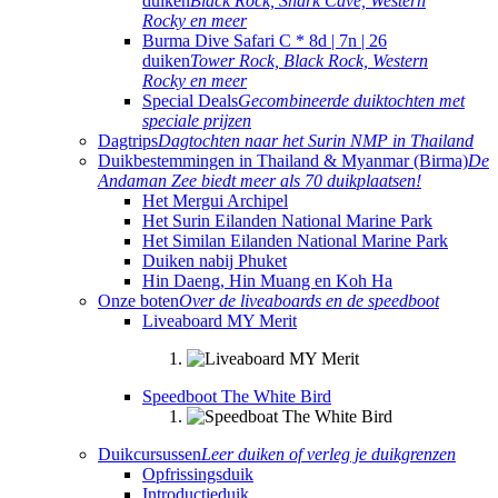
duiken
Black Rock, Shark Cave, Western
Rocky en meer
Burma Dive Safari C * 8d | 7n | 26
duiken
Tower Rock, Black Rock, Western
Rocky en meer
Special Deals
Gecombineerde duiktochten met
speciale prijzen
Dagtrips
Dagtochten naar het Surin NMP in Thailand
Duikbestemmingen in Thailand & Myanmar (Birma)
De
Andaman Zee biedt meer als 70 duikplaatsen!
Het Mergui Archipel
Het Surin Eilanden National Marine Park
Het Similan Eilanden National Marine Park
Duiken nabij Phuket
Hin Daeng, Hin Muang en Koh Ha
Onze boten
Over de liveaboards en de speedboot
Liveaboard MY Merit
Speedboot The White Bird
Duikcursussen
Leer duiken of verleg je duikgrenzen
Opfrissingsduik
Introductieduik