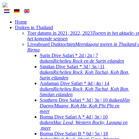
Home
Duiken in Thailand
Toer datums in 2021, 2022, 2023
Toeren in het aktuele- e
het komende seizoen
Liveaboard Duiktochten
Meerdaagse toeren in Thailand 
Birma
Surin Dive Safari * 2d | 2n | 7
duiken
Richelieu Rock en de Surin eilanden
Similan Dive Safari * 3d | 3n | 11
duiken
Richelieu Rock, Koh Tachai, Koh Bon,
Surin eilanden
Andaman Dive Safari * 4d | 4n | 14
duiken
Richelieu Rock, Koh Tachai, Koh Bon,
Similan eilanden
Southern Dive Safari * 3d | 3n | 10 duiken
Hin
Daeng/Muang, Koh Ha, Koh Phi Phi en
meer
Burma Dive Safari A * 4d | 3n | 10
duiken
Mac Leod, Western Rocky, Laguna en
,meer
Burma Dive Safari B * 6d | 5n | 18