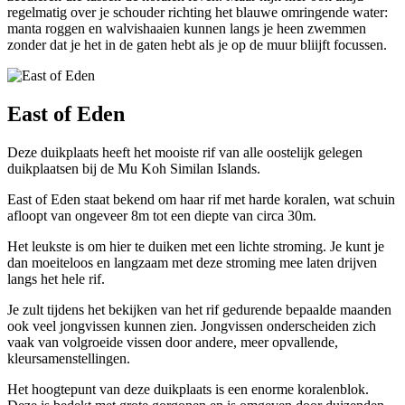
regelmatig over je schouder richting het blauwe omringende water:
manta roggen en walvishaaien kunnen langs je heen zwemmen
zonder dat je het in de gaten hebt als je op de muur bliijft focussen.
East of Eden
Deze duikplaats heeft het mooiste rif van alle oostelijk gelegen
duikplaatsen bij de Mu Koh Similan Islands.
East of Eden staat bekend om haar rif met harde koralen, wat schuin
afloopt van ongeveer 8m tot een diepte van circa 30m.
Het leukste is om hier te duiken met een lichte stroming. Je kunt je
dan moeiteloos en langzaam met deze stroming mee laten drijven
langs het hele rif.
Je zult tijdens het bekijken van het rif gedurende bepaalde maanden
ook veel jongvissen kunnen zien. Jongvissen onderscheiden zich
vaak van volgroeide vissen door andere, meer opvallende,
kleursamenstellingen.
Het hoogtepunt van deze duikplaats is een enorme koralenblok.