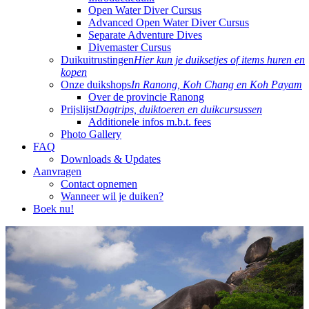
Open Water Diver Cursus
Advanced Open Water Diver Cursus
Separate Adventure Dives
Divemaster Cursus
Duikuitrustingen
Hier kun je duiksetjes of items huren en
kopen
Onze duikshops
In Ranong, Koh Chang en Koh Payam
Over de provincie Ranong
Prijslijst
Dagtrips, duiktoeren en duikcursussen
Additionele infos m.b.t. fees
Photo Gallery
FAQ
Downloads & Updates
Aanvragen
Contact opnemen
Wanneer wil je duiken?
Boek nu!