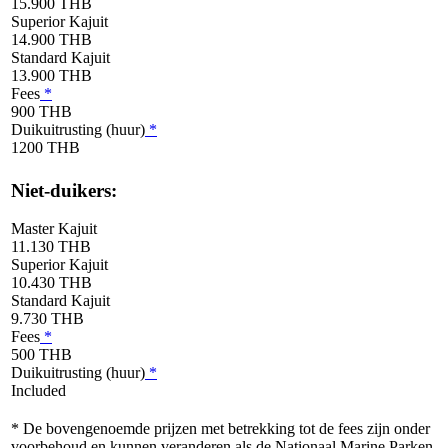
15.900 THB
Superior Kajuit
14.900 THB
Standard Kajuit
13.900 THB
Fees
*
900 THB
Duikuitrusting (huur)
*
1200 THB
Niet-duikers:
Master Kajuit
11.130 THB
Superior Kajuit
10.430 THB
Standard Kajuit
9.730 THB
Fees
*
500 THB
Duikuitrusting (huur)
*
Included
* De bovengenoemde prijzen met betrekking tot de fees zijn onder
voorbehoud en kunnen veranderen als de Nationaal Marine Parken