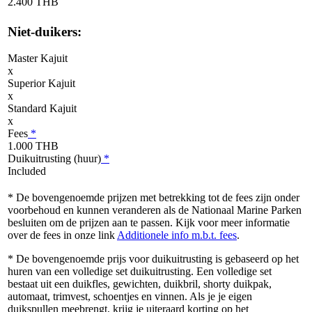
2.400 THB
Niet-duikers:
Master Kajuit
x
Superior Kajuit
x
Standard Kajuit
x
Fees
*
1.000 THB
Duikuitrusting (huur)
*
Included
* De bovengenoemde prijzen met betrekking tot de fees zijn onder
voorbehoud en kunnen veranderen als de Nationaal Marine Parken
besluiten om de prijzen aan te passen. Kijk voor meer informatie
over de fees in onze link
Additionele info m.b.t. fees
.
* De bovengenoemde prijs voor duikuitrusting is gebaseerd op het
huren van een volledige set duikuitrusting. Een volledige set
bestaat uit een duikfles, gewichten, duikbril, shorty duikpak,
automaat, trimvest, schoentjes en vinnen. Als je je eigen
duikspullen meebrengt, krijg je uiteraard korting op het