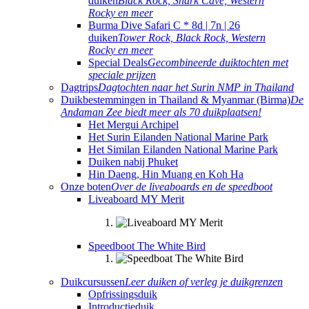
duiken
Black Rock, Shark Cave, Western
Rocky en meer
Burma Dive Safari C * 8d | 7n | 26
duiken
Tower Rock, Black Rock, Western
Rocky en meer
Special Deals
Gecombineerde duiktochten met
speciale prijzen
Dagtrips
Dagtochten naar het Surin NMP in Thailand
Duikbestemmingen in Thailand & Myanmar (Birma)
De
Andaman Zee biedt meer als 70 duikplaatsen!
Het Mergui Archipel
Het Surin Eilanden National Marine Park
Het Similan Eilanden National Marine Park
Duiken nabij Phuket
Hin Daeng, Hin Muang en Koh Ha
Onze boten
Over de liveaboards en de speedboot
Liveaboard MY Merit
Speedboot The White Bird
Duikcursussen
Leer duiken of verleg je duikgrenzen
Opfrissingsduik
Introductieduik