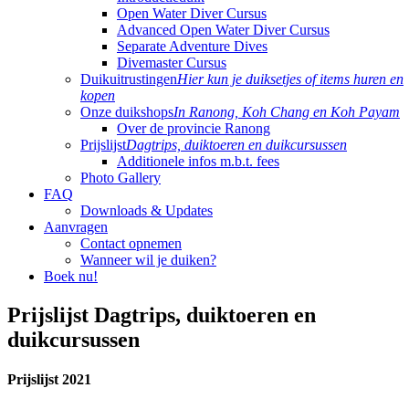
Open Water Diver Cursus
Advanced Open Water Diver Cursus
Separate Adventure Dives
Divemaster Cursus
Duikuitrustingen
Hier kun je duiksetjes of items huren en
kopen
Onze duikshops
In Ranong, Koh Chang en Koh Payam
Over de provincie Ranong
Prijslijst
Dagtrips, duiktoeren en duikcursussen
Additionele infos m.b.t. fees
Photo Gallery
FAQ
Downloads & Updates
Aanvragen
Contact opnemen
Wanneer wil je duiken?
Boek nu!
Prijslijst
Dagtrips, duiktoeren en
duikcursussen
Prijslijst 2021