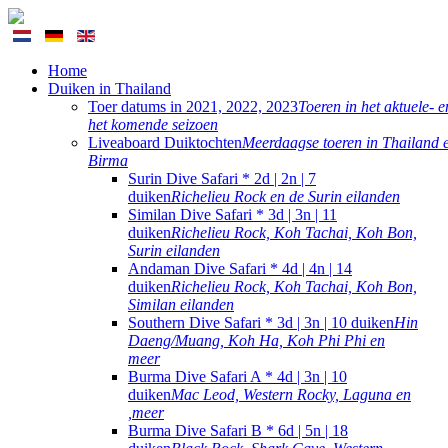
Home
Duiken in Thailand
Toer datums in 2021, 2022, 2023
Toeren in het aktuele- e
het komende seizoen
Liveaboard Duiktochten
Meerdaagse toeren in Thailand 
Birma
Surin Dive Safari * 2d | 2n | 7
duiken
Richelieu Rock en de Surin eilanden
Similan Dive Safari * 3d | 3n | 11
duiken
Richelieu Rock, Koh Tachai, Koh Bon,
Surin eilanden
Andaman Dive Safari * 4d | 4n | 14
duiken
Richelieu Rock, Koh Tachai, Koh Bon,
Similan eilanden
Southern Dive Safari * 3d | 3n | 10 duiken
Hin
Daeng/Muang, Koh Ha, Koh Phi Phi en
meer
Burma Dive Safari A * 4d | 3n | 10
duiken
Mac Leod, Western Rocky, Laguna en
,meer
Burma Dive Safari B * 6d | 5n | 18