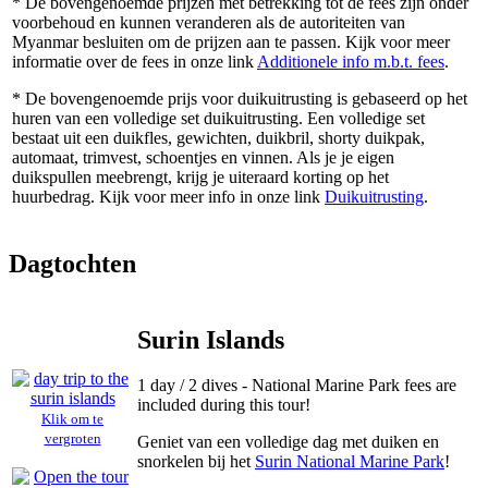
* De bovengenoemde prijzen met betrekking tot de fees zijn onder
voorbehoud en kunnen veranderen als de autoriteiten van
Myanmar besluiten om de prijzen aan te passen. Kijk voor meer
informatie over de fees in onze link
Additionele info m.b.t. fees
.
* De bovengenoemde prijs voor duikuitrusting is gebaseerd op het
huren van een volledige set duikuitrusting. Een volledige set
bestaat uit een duikfles, gewichten, duikbril, shorty duikpak,
automaat, trimvest, schoentjes en vinnen. Als je je eigen
duikspullen meebrengt, krijg je uiteraard korting op het
huurbedrag. Kijk voor meer info in onze link
Duikuitrusting
.
Dagtochten
Surin Islands
1 day / 2 dives - National Marine Park fees are
included during this tour!
Klik om te
vergroten
Geniet van een volledige dag met duiken en
snorkelen bij het
Surin National Marine Park
!